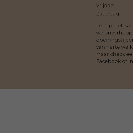
Vrijdag
Zaterdag
Let op: het k
we onverhoop
openingstijde
van harte wel
Maar check ee
Facebook of I