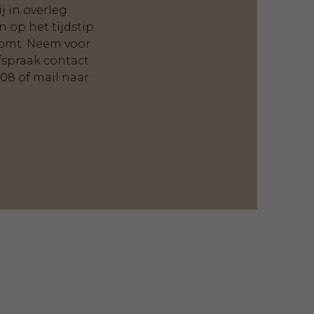
 in overleg
n op het tijdstip
komt. Neem voor
fspraak contact
908
of mail naar