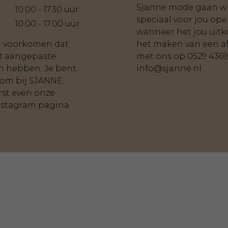
Sjanne mode gaan wij
10.00 - 17.30 uur
speciaal voor jou ope
10.00 - 17.00 uur
wanneer het jou uit
an voorkomen dat
het maken van een a
t aangepaste
met ons op
0529 436
n hebben. Je bent
info@sjanne.nl
.
kom bij SJANNE.
rst even onze
nstagram pagina.