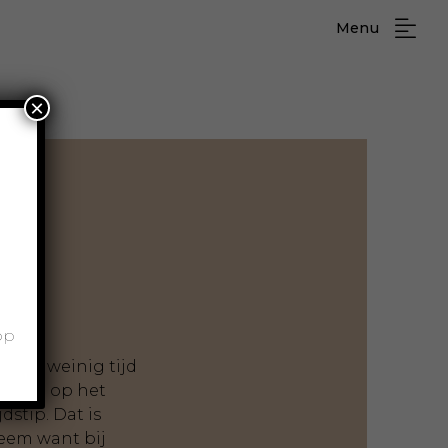
Menu
×
t
op
en of weinig tijd
hoppen op het
dstip. Dat is
eem want bij